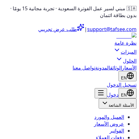
🇸🇦 مبني لسير عمل الفوترة السعودية · تجربة مجانية 15 يومًا ·
بدون بطاقة ائتمان
support@tafsee.com
|
طلب عرض تجريبي
نظرة عامة
الميزات
الحلول
الأسعار
الوثائق
المدونة
تواصل معنا
EN
تسجيل الدخول
دخول
EN
الأسئلة الشائعة
العميل والمورد
عروض الأسعار
الفواتير
دفعات العملاء