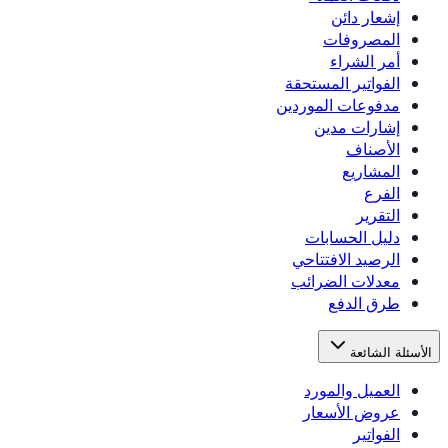
إشعار دائن
المصروفات
أمر الشراء
الفواتير المستحقة
مدفوعات الموردين
إشارات مدين
الأصناف
المشاريع
الفرع
التقرير
دليل الحسابات
الرصيد الافتتاحي
معدلات الضرائب
طرق الدفع
الأسئلة الشائعة
العميل والمورد
عروض الأسعار
الفواتير