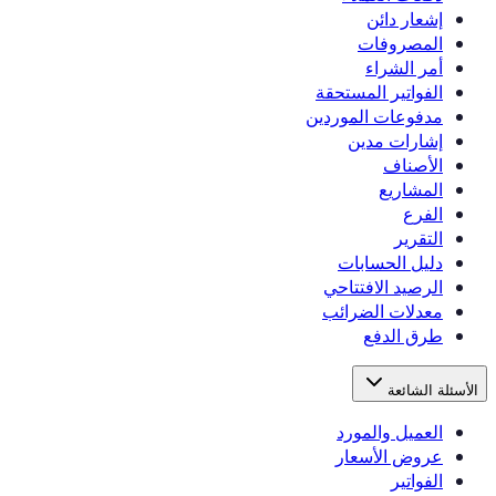
إشعار دائن
المصروفات
أمر الشراء
الفواتير المستحقة
مدفوعات الموردين
إشارات مدين
الأصناف
المشاريع
الفرع
التقرير
دليل الحسابات
الرصيد الافتتاحي
معدلات الضرائب
طرق الدفع
الأسئلة الشائعة
العميل والمورد
عروض الأسعار
الفواتير