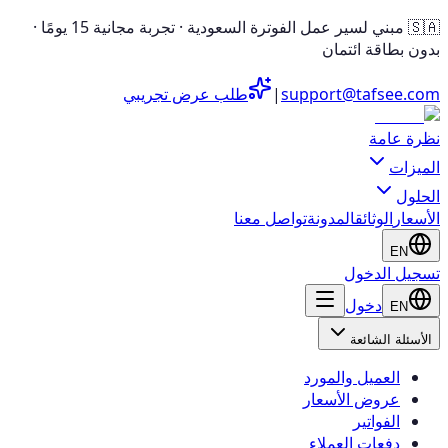
🇸🇦 مبني لسير عمل الفوترة السعودية · تجربة مجانية 15 يومًا ·
بدون بطاقة ائتمان
support@tafsee.com
|
طلب عرض تجريبي
نظرة عامة
الميزات
الحلول
الأسعار
الوثائق
المدونة
تواصل معنا
EN
تسجيل الدخول
دخول
EN
الأسئلة الشائعة
العميل والمورد
عروض الأسعار
الفواتير
دفعات العملاء