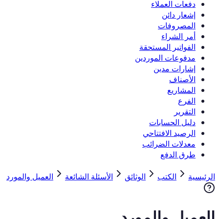
دفعات العملاء
إشعار دائن
المصروفات
أمر الشراء
الفواتير المستحقة
مدفوعات الموردين
إشارات مدين
الأصناف
المشاريع
الفرع
التقرير
دليل الحسابات
الرصيد الافتتاحي
معدلات الضرائب
طرق الدفع
الرئيسية
الكتب
الوثائق
الأسئلة الشائعة
العميل والمورد
العميل والمورد