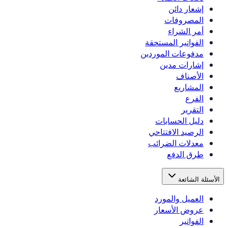
إشعار دائن
المصروفات
أمر الشراء
الفواتير المستحقة
مدفوعات الموردين
إشارات مدين
الأصناف
المشاريع
الفرع
التقرير
دليل الحسابات
الرصيد الافتتاحي
معدلات الضرائب
طرق الدفع
الأسئلة الشائعة
العميل والمورد
عروض الأسعار
الفواتير