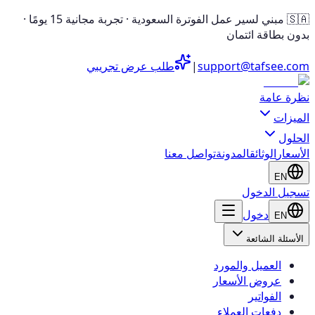
🇸🇦 مبني لسير عمل الفوترة السعودية · تجربة مجانية 15 يومًا ·
بدون بطاقة ائتمان
support@tafsee.com
|
طلب عرض تجريبي
نظرة عامة
الميزات
الحلول
الأسعار
الوثائق
المدونة
تواصل معنا
EN
تسجيل الدخول
دخول
EN
الأسئلة الشائعة
العميل والمورد
عروض الأسعار
الفواتير
دفعات العملاء