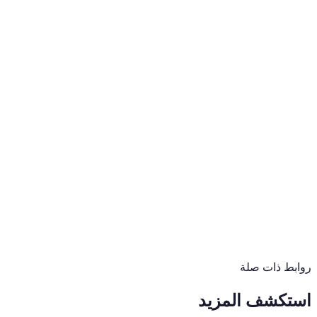
اليدوي، وحافظ على الامتثال مع سجلات غير قابلة للتغيير وجاهزة للتدق
ضوابط دقيقة للأدوار - وصول بأدنى الصلاحيات حسب الفريق، الفرع، أ
المهام والحالات المباشرة - الملاك، وتواريخ الاستحقاق، والتعليقات، 
مسارات موافقة مؤتمتة - توجيه متعدد المستويات، وإشعارات، وسجلات ت
 تناغم الفِرَق ومساءلة العمليات مع "تافسي"، الذي يجعل التعاون سريعا
روابط ذات صلة
استكشف المزيد