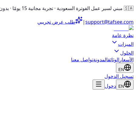
🇸🇦 مبني لسير عمل الفوترة السعودية · تجربة مجانية 15 يومًا · بدون بطاقة ائتمان
support@tafsee.com
|
طلب عرض تجريبي
نظرة عامة
الميزات
الحلول
الأسعار
الوثائق
المدونة
تواصل معنا
EN
تسجيل الدخول
دخول
EN