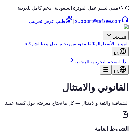
🇸🇦 مبني لسير عمل الفوترة السعودية · دعم كامل للعربية
support@tafsee.com
|
طلب عرض تجريبي
المنتجات
المميزات
الأسعار
الوثائق
المدونة
من نحن
تواصل معنا
الشركاء
EN
ابدأ النسخة التجريبية المجانية
EN
القانوني والامتثال
الشفافية والثقة والامتثال — كل ما تحتاج معرفته حول كيفية عملنا.
الشروط العامة