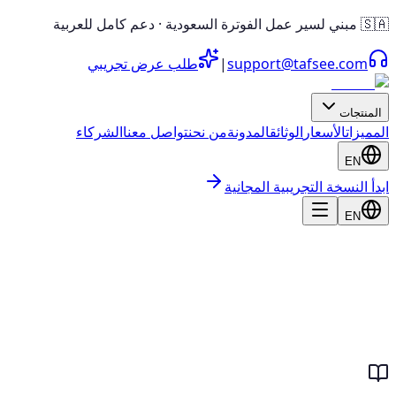
🇸🇦 مبني لسير عمل الفوترة السعودية · دعم كامل للعربية
support@tafsee.com
|
طلب عرض تجريبي
المنتجات
المميزات
الأسعار
الوثائق
المدونة
من نحن
تواصل معنا
الشركاء
EN
ابدأ النسخة التجريبية المجانية
EN