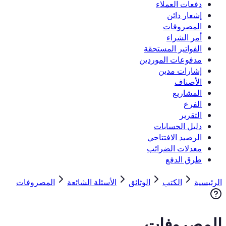
دفعات العملاء
إشعار دائن
المصروفات
أمر الشراء
الفواتير المستحقة
مدفوعات الموردين
إشارات مدين
الأصناف
المشاريع
الفرع
التقرير
دليل الحسابات
الرصيد الافتتاحي
معدلات الضرائب
طرق الدفع
الرئيسية
الكتب
الوثائق
الأسئلة الشائعة
المصروفات
المصروفات