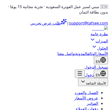
🇸🇦 مبني لسير عمل الفوترة السعودية · تجربة مجانية 15 يومًا ·
بدون بطاقة ائتمان
support@tafsee.com
|
طلب عرض تجريبي
نظرة عامة
الميزات
الحلول
الأسعار
الوثائق
المدونة
تواصل معنا
EN
تسجيل الدخول
دخول
EN
الأسئلة الشائعة
العميل والمورد
عروض الأسعار
الفواتير
دفعات العملاء