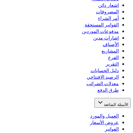
إشعار دائن
المصروفات
أمر الشراء
الفواتير المستحقة
مدفوعات الموردين
إشارات مدين
الأصناف
المشاريع
الفرع
التقرير
دليل الحسابات
الرصيد الافتتاحي
معدلات الضرائب
طرق الدفع
الأسئلة الشائعة
العميل والمورد
عروض الأسعار
الفواتير