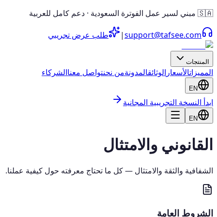
🇸🇦 مبني لسير عمل الفوترة السعودية · دعم كامل للعربية
support@tafsee.com
|
طلب عرض تجريبي
المنتجات
المميزات
الأسعار
الوثائق
المدونة
من نحن
تواصل معنا
الشركاء
EN
ابدأ النسخة التجريبية المجانية
EN
القانوني والامتثال
الشفافية والثقة والامتثال — كل ما تحتاج معرفته حول كيفية عملنا.
الشروط العامة