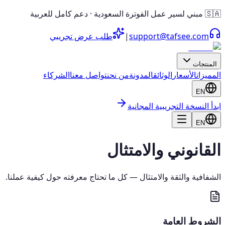
🇸🇦 مبني لسير عمل الفوترة السعودية · دعم كامل للعربية
support@tafsee.com
|
طلب عرض تجريبي
المنتجات
المميزات
الأسعار
الوثائق
المدونة
من نحن
تواصل معنا
الشركاء
EN
ابدأ النسخة التجريبية المجانية
EN
القانوني والامتثال
الشفافية والثقة والامتثال — كل ما تحتاج معرفته حول كيفية عملنا.
الشروط العامة