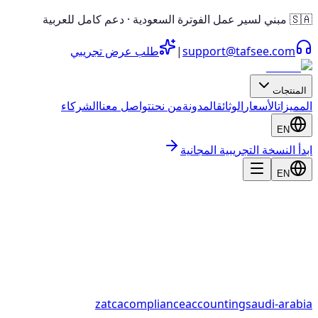
🇸🇦 مبني لسير عمل الفوترة السعودية · دعم كامل للعربية
support@tafsee.com
|
طلب عرض تجريبي
المنتجات
المميزات
الأسعار
الوثائق
المدونة
من نحن
تواصل معنا
الشركاء
EN
ابدأ النسخة التجريبية المجانية
EN
zatca
compliance
accounting
saudi-arabia