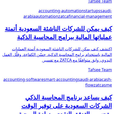
Tafsee Team
accounting-automation
startups
saudi-
arabia
automation
zatca
financial-management
كيف يمكن للشركات الناشئة السعودية أتمتة
عملياتها المالية ببرامج المحاسبة الذكية
اكتشف كيف يمكن للشركات الناشئة السعودية أتمتة العمليات
المالية باستخدام برامج المحاسبة الذكية. حسّن الكفاءة، وقلّل العمل
اليدوي، وابق متوافقًا مع ZATCA مع تفسير.
Tafsee Team
accounting-software
smart-accounting
saudi-arabia
cash-
flow
zatca
sme
كيف يساعد برنامج المحاسبة الذكي
الشركات السعودية على توفير الوقت
وتحسين التدفق النقدي وزيادة الربحية