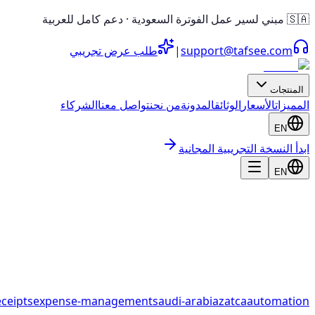
🇸🇦 مبني لسير عمل الفوترة السعودية · دعم كامل للعربية
support@tafsee.com
|
طلب عرض تجريبي
المنتجات
المميزات
الأسعار
الوثائق
المدونة
من نحن
تواصل معنا
الشركاء
EN
ابدأ النسخة التجريبية المجانية
EN
ceipts
expense-management
saudi-arabia
zatca
automation