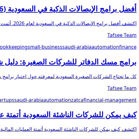
أفضل برامج الإيصالات الذكية في السعودية (2026)
اكتشف أفضل برامج الإيصالات الذكية في السعودية لعام 2026. أتمت تتبع النفقات، وضمن الامتثال لـ ZATCA، وأدر أموال عملك بسهولة.
Tafsee Team
ookkeeping
small-business
saudi-arabia
automation
finance
برامج مسك الدفاتر للشركات الصغيرة: دليل 
كل ما تحتاج الشركات الصغيرة السعودية لمعرفته حول اختيار برامج مسك الدفاتر، من ا
Tafsee Team
artups
saudi-arabia
automation
zatca
financial-management
كيف يمكن للشركات الناشئة السعودية أتمتة عملي
اكتشف كيف يمكن للشركات الناشئة السعودية أتمتة العمليات المالية باستخدام 