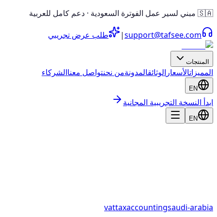
🇸🇦 مبني لسير عمل الفوترة السعودية · دعم كامل للعربية
support@tafsee.com
|
طلب عرض تجريبي
المنتجات
المميزات
الأسعار
الوثائق
المدونة
من نحن
تواصل معنا
الشركاء
EN
ابدأ النسخة التجريبية المجانية
EN
vat
tax
accounting
saudi-arabia