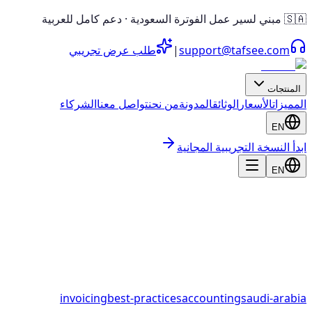
🇸🇦 مبني لسير عمل الفوترة السعودية · دعم كامل للعربية
support@tafsee.com
|
طلب عرض تجريبي
المنتجات
المميزات
الأسعار
الوثائق
المدونة
من نحن
تواصل معنا
الشركاء
EN
ابدأ النسخة التجريبية المجانية
EN
invoicing
best-practices
accounting
saudi-arabia